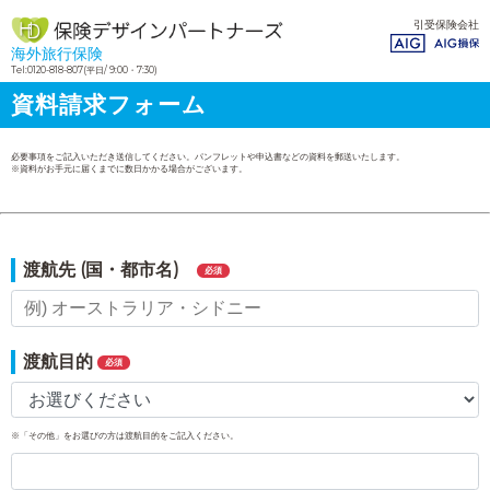
引受保険会社
海外旅行保険
Tel:0120-818-807
(平日/ 9:00・7:30)
資料請求フォーム
必要事項をご記入いただき送信してください。パンフレットや申込書などの資料を郵送いたします。
※資料がお手元に届くまでに数日かかる場合がございます。
渡航先 (国・都市名)
必須
渡航目的
必須
※「その他」をお選びの方は渡航目的をご記入ください。